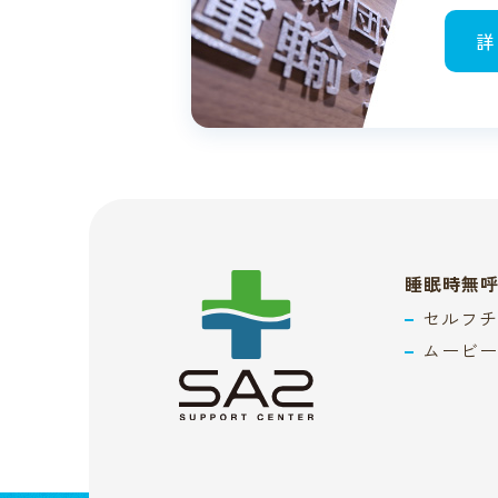
詳
睡眠時無
セルフチ
ムービー