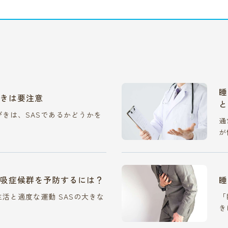
睡
きは要注意
と
びきは、SASであるかどうかを
通
が
吸症候群を予防するには？
睡
活と適度な運動 SASの大きな
「
き