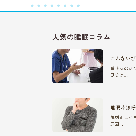
人気の睡眠コラム
こんないび
睡眠時のい
見分け…
睡眠時無呼
規則正しい生
原因…